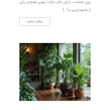
روی شماست. با این حال، پارکت چوبی همچنان یکی
از محبوب‌ترین و [...]
چند
بیشتر بدانید
دلیل
مهم
برای
انتخاب
پارکت
چوبی
به
جای
سایر
کفپوش‌ها