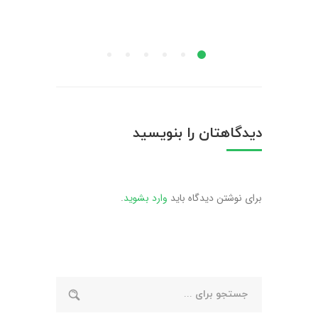
چوبی
پارکت
یا
در
کفپوش
این
سنگی؟
سبک
مقایسه
کامل
دیدگاهتان را بنویسید
زیبایی،
دوام
و
برای نوشتن دیدگاه باید
وارد بشوید
.
کارایی