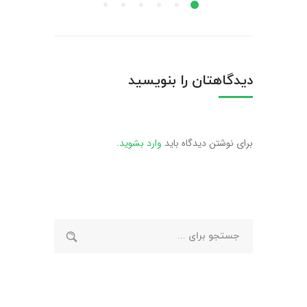
پست‌مدرن
و
پارکت
تر بدانید
نقش
چوبی
پارکت
دیدگاهتان را بنویسید
یا
در
کفپوش
این
سنگی؟
سبک
برای نوشتن دیدگاه باید
وارد بشوید
.
مقایسه
کامل
زیبایی،
دوام
و
کارایی