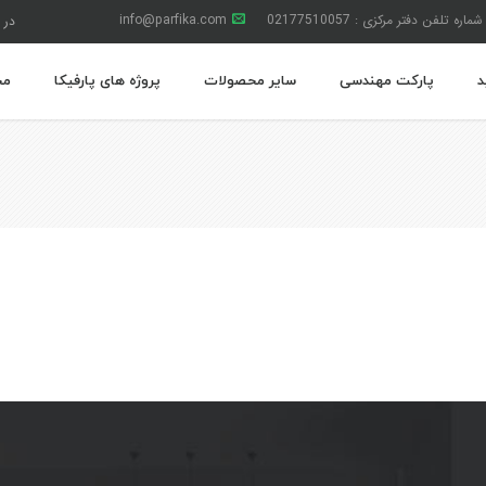
شماره تلفن دفتر مرکزی : 02177510057
info@parfika.com
در 
د
پارکت مهندسی
سایر محصولات
پروژه های پارفیکا
مج