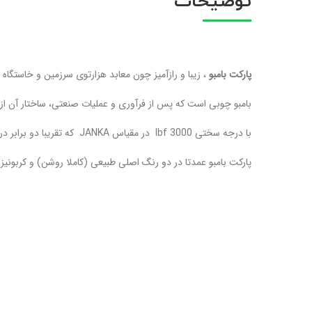
توضیحات
پارکت بامبو
، زیبا و رازآمیز چون معابد هزارتوی سرزمین و خاستگاه 
بامبو چوبی است که پس از فرآوری و عملیات صنعتی، ساختار آن ا
با درجه سختی lbf 3000 در مقیاس JANKA که تقریبا دو برابر درجه سختی بلوط تاسمانی است.
پارکت بامبو عمدتا در دو رنگ اصلی طبیعی (کاملا روشن) و کربونیز