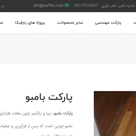
شماره تلفن دفتر مرکزی : 02177510057
info@parfika.com
در 
د
پارکت مهندسی
سایر محصولات
پروژه های پارفیکا
مج
پارکت بامبو
پارکت بامبو
، زیبا و رازآمیز چون معابد هزار
بامبو چوبی است که پس از فرآوری و عملیات
دست نیافتنی است.