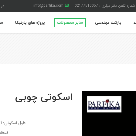
شماره تلفن دفتر مرکزی : 02177510057
info@parfika.com
در 
د
پارکت مهندسی
سایر محصولات
پروژه های پارفیکا
مج
اسکوتی چوبی
طول اسکوتی: آزاد | ع
ضخامت اس