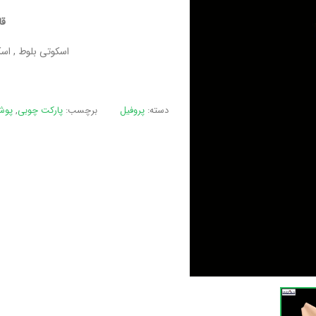
قا
اسکوتی بلوط , اس
دسته:
پروفیل
برچسب:
پارکت چوبی
,
پوش