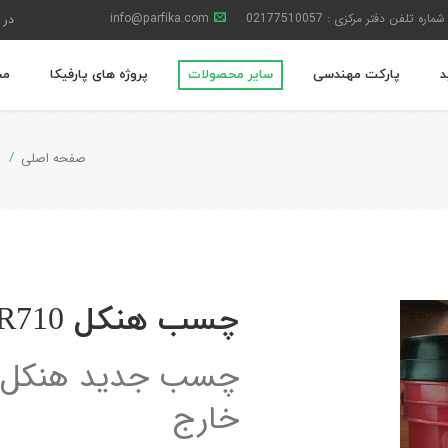
شماره تلفن دفتر مرکزی : 02177510057
info@parfika.com
در 
د
پارکت مهندسی
سایر محصولات
پروژه های پارفیکا
مج
صفحه اصلی
م
چسب هنکل Ceresit R710
چسب جدید هنکل م
خارج